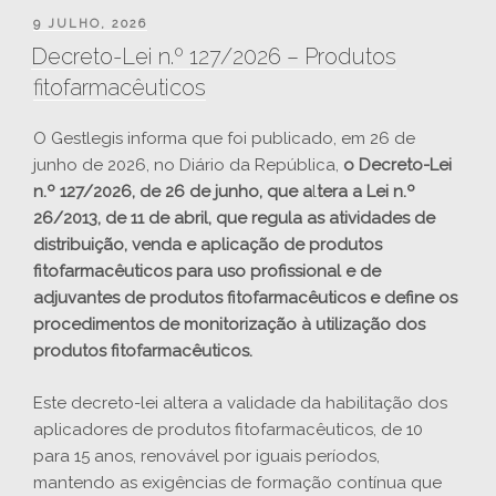
PUBLICADO
9 JULHO, 2026
EM
Decreto-Lei n.º 127/2026 – Produtos
fitofarmacêuticos
O Gestlegis informa que foi publicado, em 26 de
junho de 2026, no Diário da República,
o Decreto-Lei
n.º 127/2026, de 26 de junho, que a
l
tera a Lei n.º
26/2013, de 11 de abril, que regula as atividades de
distribuição, venda e aplicação de produtos
fitofarmacêuticos para uso profissional e de
adjuvantes de produtos fitofarmacêuticos e define os
procedimentos de monitorização à utilização dos
produtos fitofarmacêuticos.
Este decreto-lei altera a validade da habilitação dos
aplicadores de produtos fitofarmacêuticos, de 10
para 15 anos, renovável por iguais períodos,
mantendo as exigências de formação contínua que