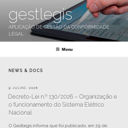
Saltar
gestlegis
para
o
conteúdo
APLICAÇÃO DE GESTÃO DA CONFORMIDADE
LEGAL
Menu
NEWS & DOCS
PUBLICADO
9 JULHO, 2026
EM
Decreto-Lei n.º 130/2026 – Organização e
o funcionamento do Sistema Elétrico
Nacional
O Gestlegis informa que foi publicado, em 29 de