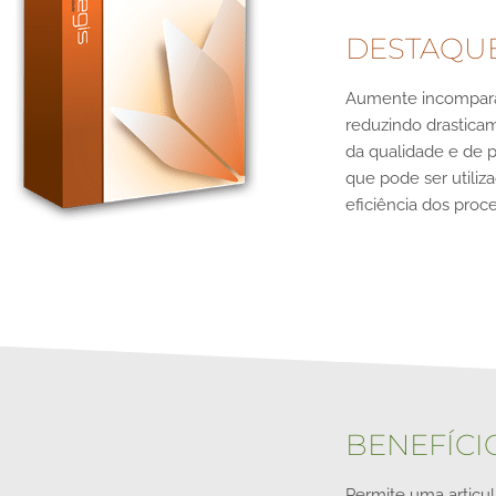
DESTAQU
Aumente incompara
reduzindo drastica
da qualidade e de 
que pode ser utiliz
eficiência dos proc
BENEFÍCI
Permite uma articul