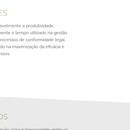
ES
velmente a produtividade,
mente o tempo utilizado na gestão
processos de conformidade legal,
ado na maximização da eficácia e
essos.
OS
ação clara e transparente entre os