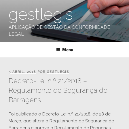
Saltar
gestlegis
para
o
conteúdo
APLICAÇÃO DE GESTÃO DA CONFORMIDADE
LEGAL
Menu
PUBLICADO
5 ABRIL, 2018
POR
GESTLEGIS
EM
Decreto-Lei n.º 21/2018 –
Regulamento de Segurança de
Barragens
Foi publicado o Decreto-Lei n.º 21/2018, de 28 de
Março, que altera o Regulamento de Segurança de
Barragens e aprova o Regulamento de Pequenas