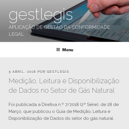
Saltar
gestlegis
para
o
conteúdo
APLICAÇÃO DE GESTÃO DA CONFORMIDADE
LEGAL
Menu
PUBLICADO
5 ABRIL, 2018
POR
GESTLEGIS
EM
Medição, Leitura e Disponibilização
de Dados no Setor de Gás Natural
Foi publicada a Diretiva n.º 7/2018 (2º Série), de 28 de
Março, que publicou o Guia de Medição, Leitura e
Disponibilização de Dados do setor do gás natural.