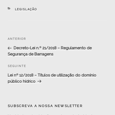
CATEGORIAS
LEGISLAÇÃO
Navegação
Conteúdo
ANTERIOR
de
anterior
Decreto-Lei n.º 21/2018 – Regulamento de
artigos
Segurança de Barragens
Conteúdo
SEGUINTE
seguinte
Lei nº 12/2018 – Títulos de utilização do domínio
público hídrico
SUBSCREVA A NOSSA NEWSLETTER