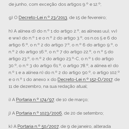
de junho, com exceção dos artigos 9.º e 12.º;
g) O
Decreto-Lei n.º 23/2013
, de 15 de fevereiro;
h) A alínea d) do n.º 1 do artigo 2.º, as alíneas uu), vv)
e ww) do n.º 1 e o n.º 2 do artigo 3.º, os n.os 5 e 6 do
artigo 6.º, o n.º 2 do artigo 7.º, o n.º 6 do artigo 9.º, o
n.º 2 do artigo 16.º, o n.º 7 do artigo 22.º, o n.º 5 do
artigo 23.º, o n.º 2 do artigo 23.º-C, o n.º 1 do artigo
30.º, o n.º 3 do artigo 61.º, o artigo 78.º, a alínea e) do
n.º 1 e a alínea n) do n.º 2 do artigo 90.º, o artigo 102.º
e o n.º 1 do anexo x do
Decreto-Lei n.º 152-D/2017
, de
11 de dezembro, na sua redação atual;
i) A
Portaria n.º 174/97
, de 10 de março;
j) A
Portaria n.º 1023/2006
, de 20 de setembro;
k) A
Portaria n.º 50/2007
, de 9 de janeiro, alterada