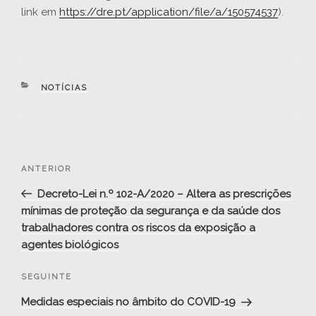
link em
https://dre.pt/application/file/a/150574537
).
CATEGORIAS
NOTÍCIAS
Navegação
Conteúdo
ANTERIOR
de
anterior
Decreto-Lei n.º 102-A/2020 – Altera as prescrições
artigos
mínimas de proteção da segurança e da saúde dos
trabalhadores contra os riscos da exposição a
agentes biológicos
Conteúdo
SEGUINTE
seguinte
Medidas especiais no âmbito do COVID-19