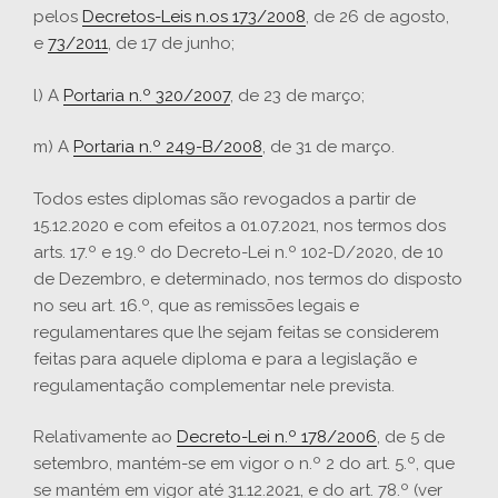
pelos
Decretos-Leis n.os 173/2008
, de 26 de agosto,
e
73/2011
, de 17 de junho;
l) A
Portaria n.º 320/2007
, de 23 de março;
m) A
Portaria n.º 249-B/2008
, de 31 de março.
Todos estes diplomas são revogados a partir de
15.12.2020 e com efeitos a 01.07.2021, nos termos dos
arts. 17.º e 19.º do Decreto-Lei n.º 102-D/2020, de 10
de Dezembro, e determinado, nos termos do disposto
no seu art. 16.º, que as remissões legais e
regulamentares que lhe sejam feitas se considerem
feitas para aquele diploma e para a legislação e
regulamentação complementar nele prevista.
Relativamente ao
Decreto-Lei n.º 178/2006
, de 5 de
setembro, mantém-se em vigor o n.º 2 do art. 5.º, que
se mantém em vigor até 31.12.2021, e do art. 78.º (ver