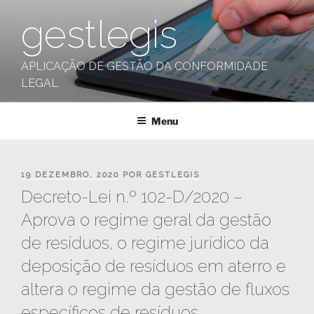
Saltar
gestlegis
para
o
conteúdo
APLICAÇÃO DE GESTÃO DA CONFORMIDADE
LEGAL
Menu
PUBLICADO
19 DEZEMBRO, 2020
POR
GESTLEGIS
EM
Decreto-Lei n.º 102-D/2020 –
Aprova o regime geral da gestão
de resíduos, o regime jurídico da
deposição de resíduos em aterro e
altera o regime da gestão de fluxos
específicos de resíduos