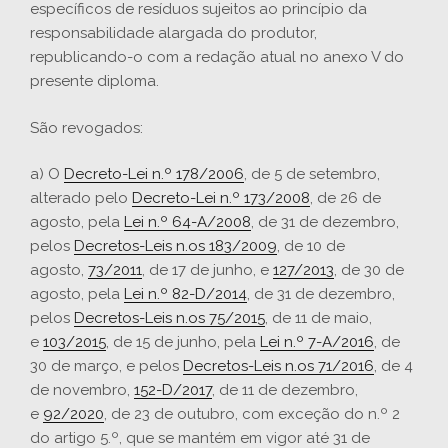
específicos de resíduos sujeitos ao princípio da
responsabilidade alargada do produtor,
republicando-o com a redação atual no anexo V do
presente diploma.
São revogados:
a) O
Decreto-Lei n.º 178/2006
, de 5 de setembro,
alterado pelo
Decreto-Lei n.º 173/2008
, de 26 de
agosto, pela
Lei n.º 64-A/2008
, de 31 de dezembro,
pelos
Decretos-Leis n.os
183/2009
, de 10 de
agosto,
73/2011
, de 17 de junho, e
127/2013
, de 30 de
agosto, pela
Lei n.º 82-D/2014
, de 31 de dezembro,
pelos
Decretos-Leis n.os 75/2015
, de 11 de maio,
e
103/2015
, de 15 de junho, pela
Lei n.º 7-A/2016
, de
30 de março, e pelos
Decretos-Leis n.os 71/2016
, de 4
de novembro,
152-D/2017
, de 11 de dezembro,
e
92/2020
, de 23 de outubro, com exceção do n.º 2
do artigo 5.º, que se mantém em vigor até 31 de