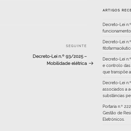
ARTIGOS REC
Decreto-Lei n
funcionamento 
Decreto-Lei n.
Conteúdo
SEGUINTE
fitofarmacêuti
seguinte
Decreto-Lei n.º 93/2025 –
Decreto-Lei n
Mobilidade elétrica
e controlo das
que transpõe a
Decreto-Lei n.
associados a 
substâncias pe
Portaria n.º 2
Gestão de Res
Eletrónicos.