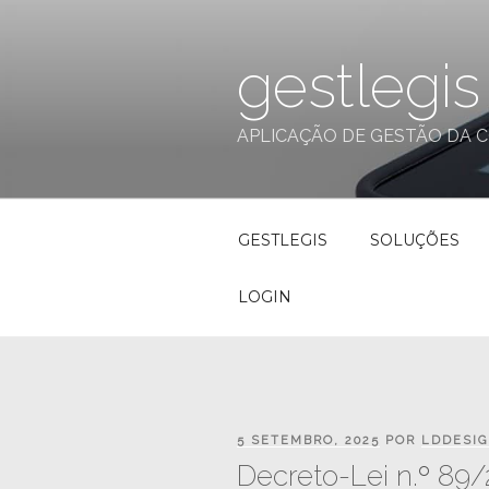
Saltar
para
gestlegis
o
conteúdo
APLICAÇÃO DE GESTÃO DA 
GESTLEGIS
SOLUÇÕES
LOGIN
PUBLICADO
5 SETEMBRO, 2025
POR
LDDESI
EM
Decreto-Lei n.º 89