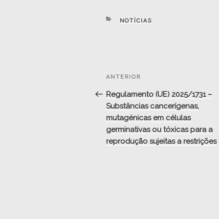
CATEGORIAS
NOTÍCIAS
Navegação
Conteúdo
ANTERIOR
de
anterior
Regulamento (UE) 2025/1731 –
artigos
Substâncias cancerígenas,
mutagénicas em células
germinativas ou tóxicas para a
reprodução sujeitas a restrições