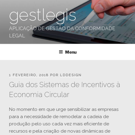
Saltar
gestlegis
para
o
conteúdo
APLICAÇÃO DE GESTÃO DA CONFORMIDADE
LEGAL
Menu
PUBLICADO
1 FEVEREIRO, 2018
POR
LDDESIGN
EM
Guia dos Sistemas de Incentivos à
Economia Circular
No momento em que urge sensibilizar as empresas
para a necessidade de remodelar a cadeia de
produção pelo uso cada vez mais eficiente de
recursos e pela criação de novas dinâmicas de