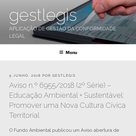
Saltar
gestlegis
para
o
conteúdo
APLICAÇÃO DE GESTÃO DA CONFORMIDADE
LEGAL
Menu
PUBLICADO
5 JUNHO, 2018
POR
GESTLEGIS
EM
Aviso n.º 6955/2018 (2º Série) –
Educação Ambiental + Sustentável:
Promover uma Nova Cultura Cívica
Territorial
O Fundo Ambiental publicou um Aviso abertura de