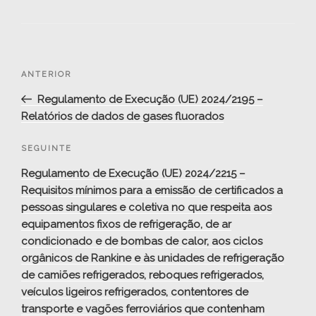
Navegação
Conteúdo
ANTERIOR
de
anterior
Regulamento de Execução (UE) 2024/2195 –
artigos
Relatórios de dados de gases fluorados
Conteúdo
SEGUINTE
seguinte
Regulamento de Execução (UE) 2024/2215 –
Requisitos mínimos para a emissão de certificados a
pessoas singulares e coletiva no que respeita aos
equipamentos fixos de refrigeração, de ar
condicionado e de bombas de calor, aos ciclos
orgânicos de Rankine e às unidades de refrigeração
de camiões refrigerados, reboques refrigerados,
veículos ligeiros refrigerados, contentores de
transporte e vagões ferroviários que contenham