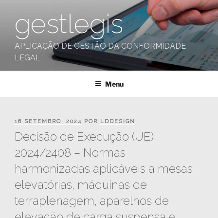
Saltar
gestlegis
para
o
conteúdo
APLICAÇÃO DE GESTÃO DA CONFORMIDADE
LEGAL
Menu
PUBLICADO
16 SETEMBRO, 2024
POR
LDDESIGN
EM
Decisão de Execução (UE)
2024/2408 – Normas
harmonizadas aplicáveis a mesas
elevatórias, máquinas de
terraplenagem, aparelhos de
elevação de carga suspensa e