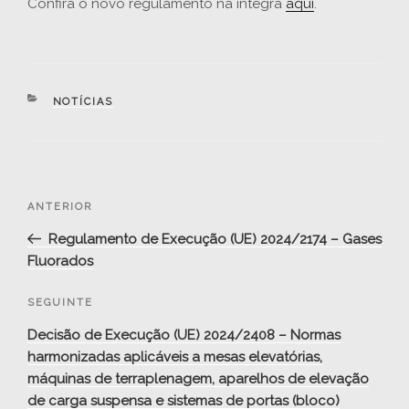
Confira o novo regulamento na integra
aqui
.
CATEGORIAS
NOTÍCIAS
Navegação
Conteúdo
ANTERIOR
de
anterior
Regulamento de Execução (UE) 2024/2174 – Gases
artigos
Fluorados
Conteúdo
SEGUINTE
seguinte
Decisão de Execução (UE) 2024/2408 – Normas
harmonizadas aplicáveis a mesas elevatórias,
máquinas de terraplenagem, aparelhos de elevação
de carga suspensa e sistemas de portas (bloco)