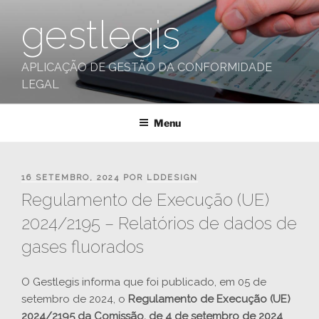
Saltar
gestlegis
para
o
conteúdo
APLICAÇÃO DE GESTÃO DA CONFORMIDADE
LEGAL
Menu
PUBLICADO
16 SETEMBRO, 2024
POR
LDDESIGN
EM
Regulamento de Execução (UE)
2024/2195 – Relatórios de dados de
gases fluorados
O Gestlegis informa que foi publicado, em 05 de
setembro de 2024, o
Regulamento de Execução (UE)
2024/2195 da Comissão, de 4 de setembro de 2024
,